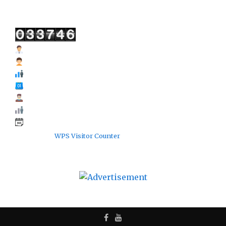
Users Today : 2
Users Yesterday : 13
Total Users : 33746
Views Today : 2
Views Yesterday : 22
Total views : 96623
Server Time : August 7, 2026 11:48 AM
Powered By
WPS Visitor Counter