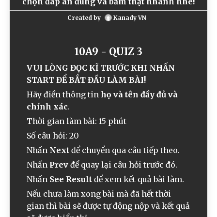
chọn đáp án đúng và bấm thật nhanh nhé!
Created by
Kanady VN
10A9 - QUIZ 3
VUI LÒNG ĐỌC KĨ TRƯỚC KHI NHẤN
START ĐỂ BẮT ĐẦU LÀM BÀI!
Hãy điền thông tin
họ và tên đầy đủ và
chính xác
.
Thời gian làm bài: 15 phút
Số câu hỏi: 20
Nhấn
Next
để chuyển qua câu tiếp theo.
Nhấn
Prev
để quay lại câu hỏi trước đó.
Nhấn
See Result
để xem kết quả bài làm.
Nếu chưa làm xong bài mà đã hết thời
gian thì bài sẽ được tự động nộp và kết quả